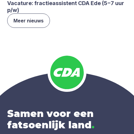
Vaca­tu­re: frac­tie­as­sis­tent
CDA
Ede (
5
−
7
uur
p/​w)
Meer nieuws
Samen voor een
fatsoenlijk land
.