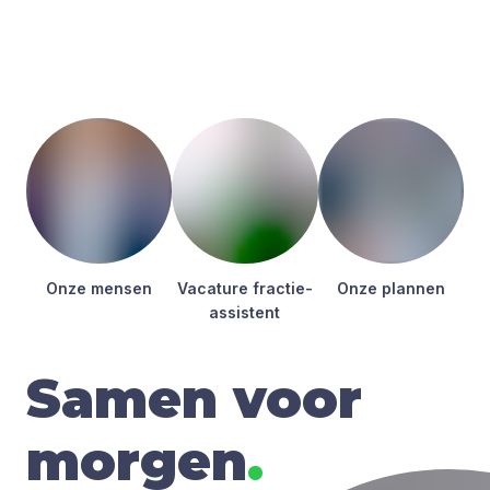
Onze men­sen
Vaca­tu­re frac­tie­
Onze plan­nen
as­sis­tent
Samen voor
morgen
.