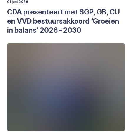
01 juni 2026
CDA
pre­sen­teert met
SGP
,
GB
,
CU
en
VVD
bestuurs­ak­koord
‘
Groei­en
in balans’
2026
–
2030