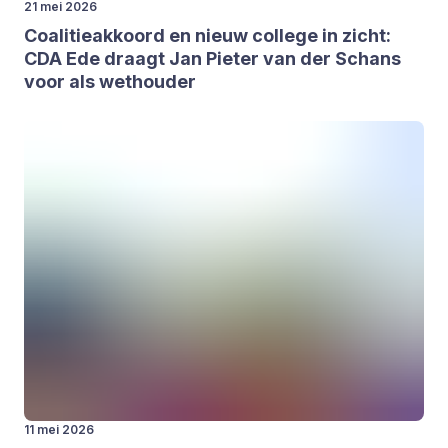
21 mei 2026
Coa­li­tie­ak­koord en nieuw col­le­ge in zicht:
CDA
Ede draagt Jan Pie­ter van der Schans
voor als wet­hou­der
11 mei 2026