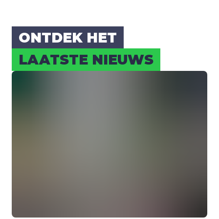
ONT­DEK HET
LAAT­STE NIEUWS