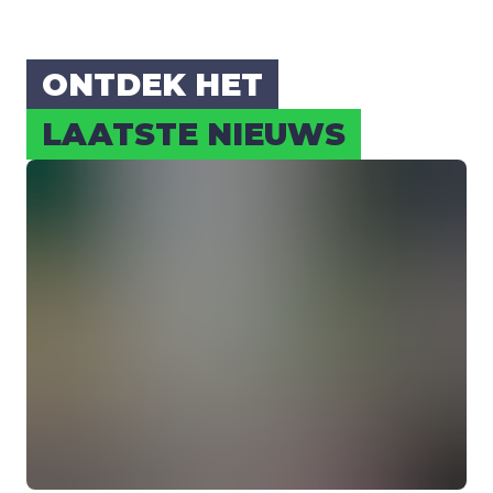
ONT­DEK HET
LAAT­STE NIEUWS