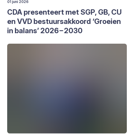
01 juni 2026
CDA
pre­sen­teert met
SGP
,
GB
,
CU
en
VVD
bestuurs­ak­koord
‘
Groei­en
in balans’
2026
–
2030