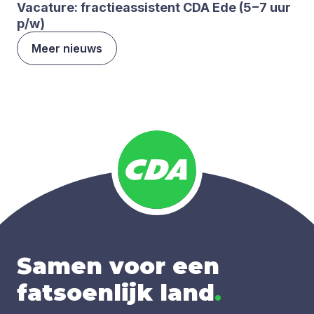
Vaca­tu­re: frac­tie­as­sis­tent
CDA
Ede (
5
−
7
uur
p/​w)
Meer nieuws
Samen voor een
fatsoenlijk land
.