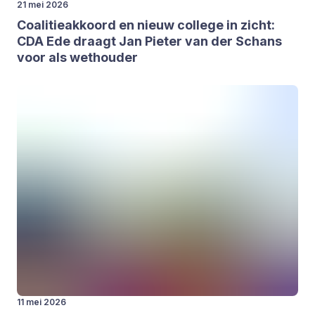
21 mei 2026
Coa­li­tie­ak­koord en nieuw col­le­ge in zicht:
CDA
Ede draagt Jan Pie­ter van der Schans
voor als wet­hou­der
11 mei 2026