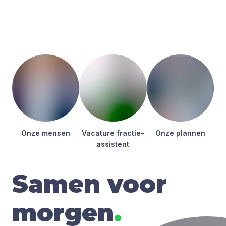
Onze men­sen
Vaca­tu­re frac­tie­
Onze plan­nen
as­sis­tent
Samen voor
morgen
.