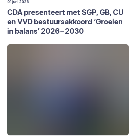
01 juni 2026
CDA
pre­sen­teert met
SGP
,
GB
,
CU
en
VVD
bestuurs­ak­koord
‘
Groei­en
in balans’
2026
–
2030