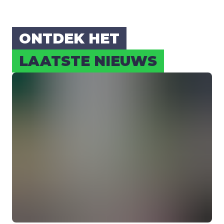
ONT­DEK HET
LAAT­STE NIEUWS