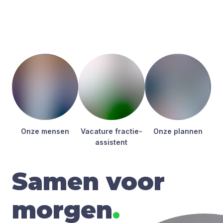
Onze men­sen
Vaca­tu­re frac­tie­
Onze plan­nen
as­sis­tent
Samen voor
morgen
.