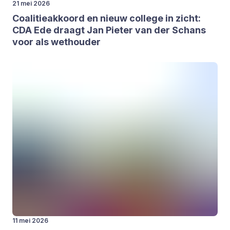
21 mei 2026
Coa­li­tie­ak­koord en nieuw col­le­ge in zicht:
CDA
Ede draagt Jan Pie­ter van der Schans
voor als wet­hou­der
11 mei 2026