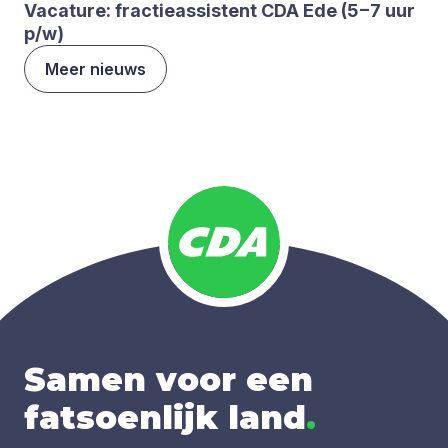
Vaca­tu­re: frac­tie­as­sis­tent
CDA
Ede (
5
−
7
uur
p/​w)
Meer nieuws
Samen voor een
fatsoenlijk land
.