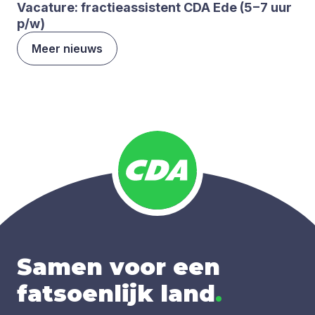
Vaca­tu­re: frac­tie­as­sis­tent
CDA
Ede (
5
−
7
uur
p/​w)
Meer nieuws
Samen voor een
fatsoenlijk land
.