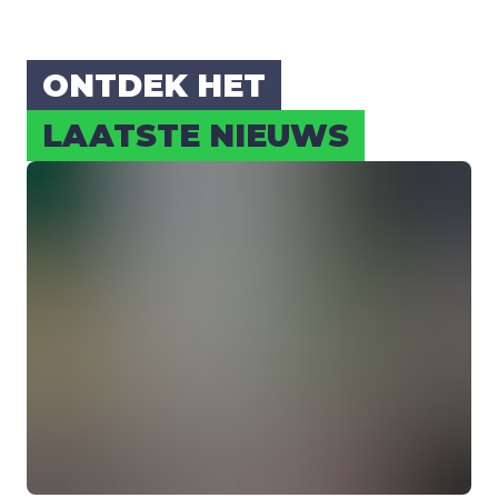
ONT­DEK HET
LAAT­STE NIEUWS