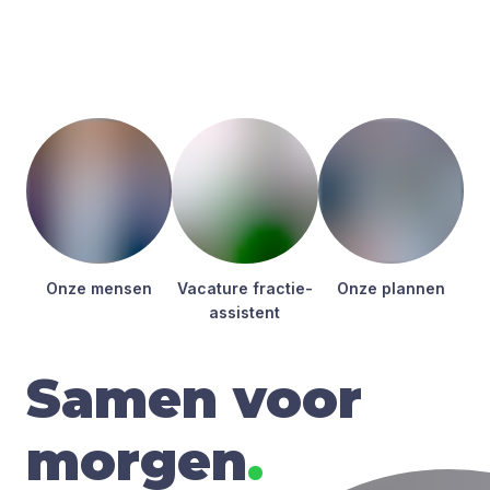
Onze men­sen
Vaca­tu­re frac­tie­
Onze plan­nen
as­sis­tent
Samen voor
morgen
.