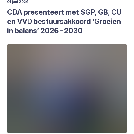
01 juni 2026
CDA
pre­sen­teert met
SGP
,
GB
,
CU
en
VVD
bestuurs­ak­koord
‘
Groei­en
in balans’
2026
–
2030