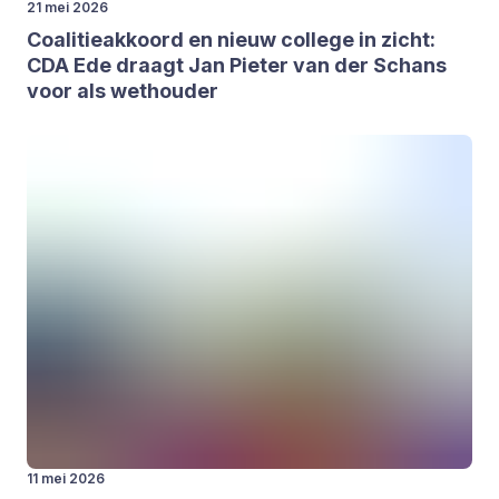
21 mei 2026
Coa­li­tie­ak­koord en nieuw col­le­ge in zicht:
CDA
Ede draagt Jan Pie­ter van der Schans
voor als wet­hou­der
11 mei 2026