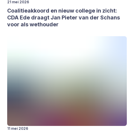
21 mei 2026
Coa­li­tie­ak­koord en nieuw col­le­ge in zicht:
CDA
Ede draagt Jan Pie­ter van der Schans
voor als wet­hou­der
11 mei 2026