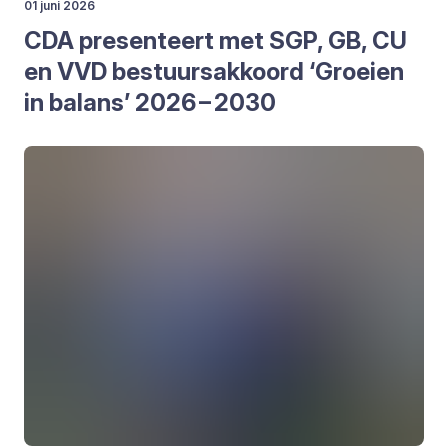
01 juni 2026
CDA
pre­sen­teert met
SGP
,
GB
,
CU
en
VVD
bestuurs­ak­koord
‘
Groei­en
in balans’
2026
–
2030