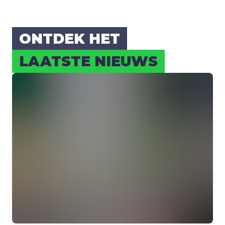
ONT­DEK HET
LAAT­STE NIEUWS