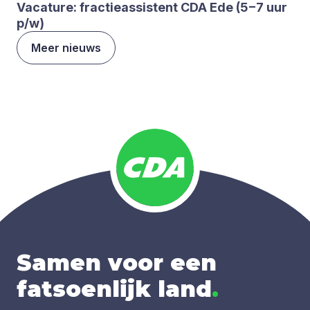
Vaca­tu­re: frac­tie­as­sis­tent
CDA
Ede (
5
−
7
uur
p/​w)
Meer nieuws
Samen voor een
fatsoenlijk land
.