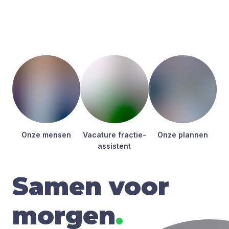
Onze men­sen
Vaca­tu­re frac­tie­
Onze plan­nen
as­sis­tent
Samen voor
morgen
.