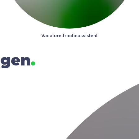
Vaca­tu­re frac­tie­as­sis­tent
rgen
.