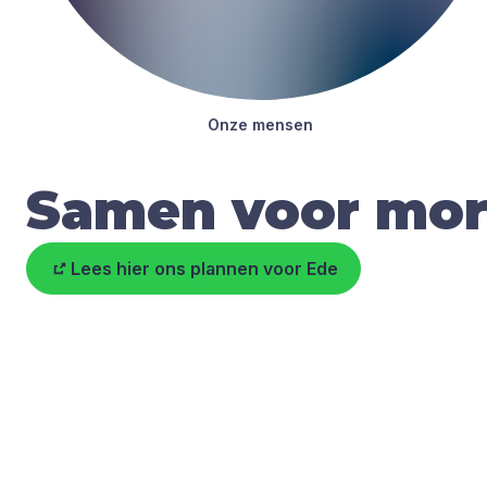
Onze men­sen
Samen voor mo
Lees hier ons plannen voor Ede