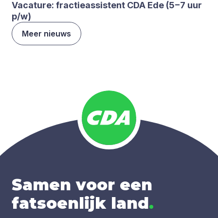
Vaca­tu­re: frac­tie­as­sis­tent
CDA
Ede (
5
−
7
uur
p/​w)
Meer nieuws
Samen voor een
fatsoenlijk land
.