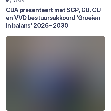
01 juni 2026
CDA
pre­sen­teert met
SGP
,
GB
,
CU
en
VVD
bestuurs­ak­koord
‘
Groei­en
in balans’
2026
–
2030