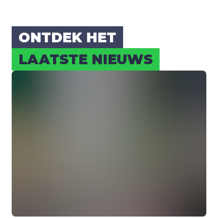
ONT­DEK HET
LAAT­STE NIEUWS