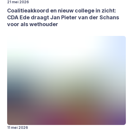
21 mei 2026
Coa­li­tie­ak­koord en nieuw col­le­ge in zicht:
CDA
Ede draagt Jan Pie­ter van der Schans
voor als wet­hou­der
11 mei 2026