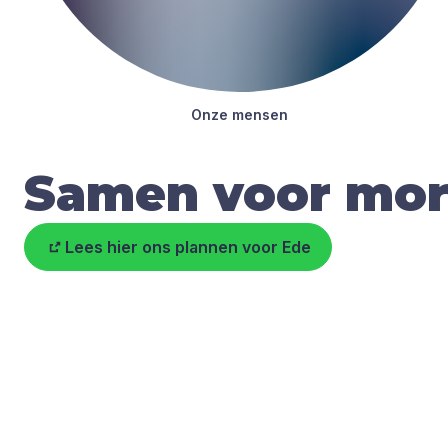
Onze men­sen
Samen voor mo
Lees hier ons plannen voor Ede