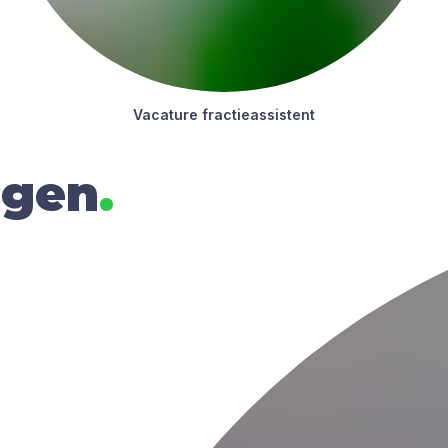
Vaca­tu­re frac­tie­as­sis­tent
rgen
.