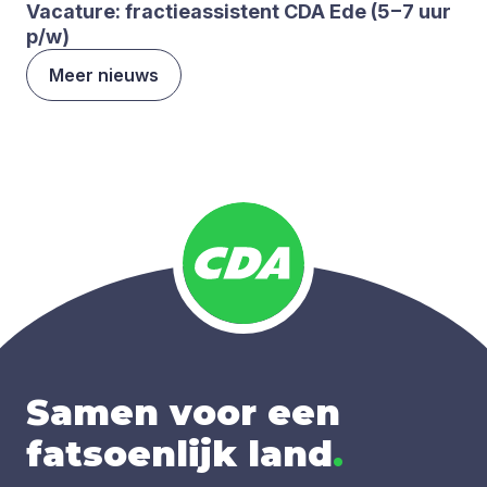
Vaca­tu­re: frac­tie­as­sis­tent
CDA
Ede (
5
−
7
uur
p/​w)
Meer nieuws
Samen voor een
fatsoenlijk land
.