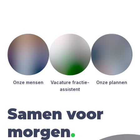
Onze men­sen
Vaca­tu­re frac­tie­
Onze plan­nen
as­sis­tent
Samen voor
morgen
.