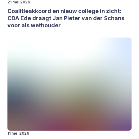
21 mei 2026
Coa­li­tie­ak­koord en nieuw col­le­ge in zicht:
CDA
Ede draagt Jan Pie­ter van der Schans
voor als wet­hou­der
11 mei 2026