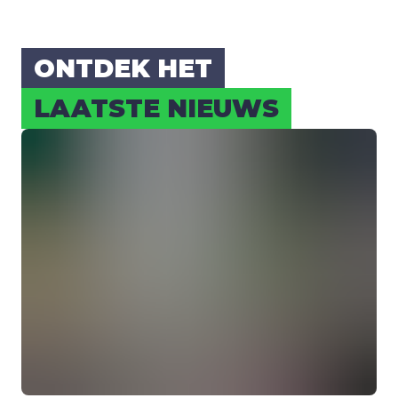
ONT­DEK HET
LAAT­STE NIEUWS