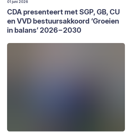
01 juni 2026
CDA
pre­sen­teert met
SGP
,
GB
,
CU
en
VVD
bestuurs­ak­koord
‘
Groei­en
in balans’
2026
–
2030