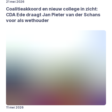
21 mei 2026
Coa­li­tie­ak­koord en nieuw col­le­ge in zicht:
CDA
Ede draagt Jan Pie­ter van der Schans
voor als wet­hou­der
11 mei 2026