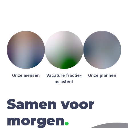
Onze men­sen
Vaca­tu­re frac­tie­
Onze plan­nen
as­sis­tent
Samen voor
morgen
.