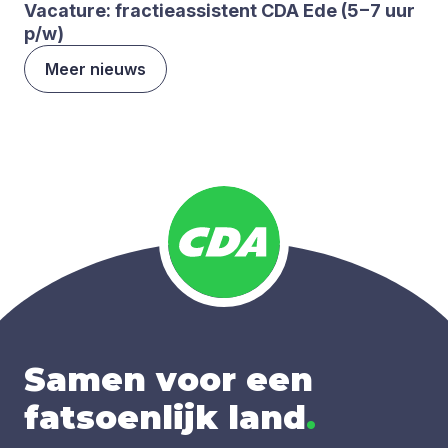
Vaca­tu­re: frac­tie­as­sis­tent
CDA
Ede (
5
−
7
uur
p/​w)
Meer nieuws
Samen voor een
fatsoenlijk land
.