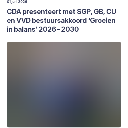
01 juni 2026
CDA
pre­sen­teert met
SGP
,
GB
,
CU
en
VVD
bestuurs­ak­koord
‘
Groei­en
in balans’
2026
–
2030