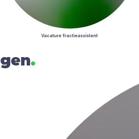
Vaca­tu­re frac­tie­as­sis­tent
rgen
.