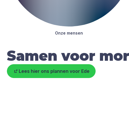
Onze men­sen
Samen voor mo
Lees hier ons plannen voor Ede