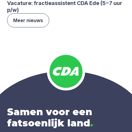
Vaca­tu­re: frac­tie­as­sis­tent
CDA
Ede (
5
−
7
uur
p/​w)
Meer nieuws
Samen voor een
fatsoenlijk land
.