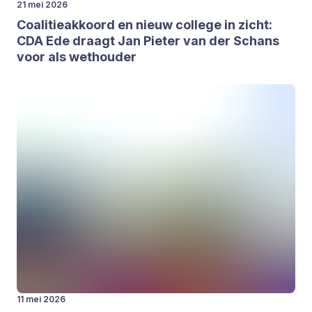
21 mei 2026
Coa­li­tie­ak­koord en nieuw col­le­ge in zicht:
CDA
Ede draagt Jan Pie­ter van der Schans
voor als wet­hou­der
11 mei 2026