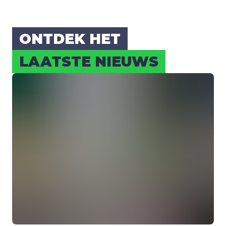
ONT­DEK HET
LAAT­STE NIEUWS