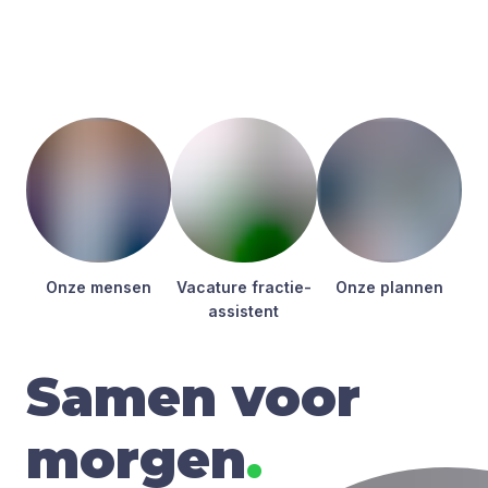
Onze men­sen
Vaca­tu­re frac­tie­
Onze plan­nen
as­sis­tent
Samen voor
morgen
.