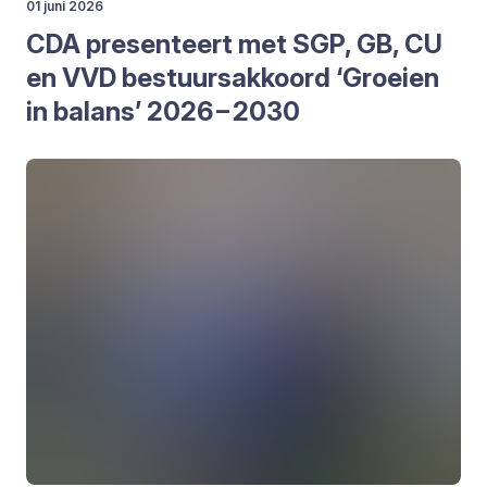
01 juni 2026
CDA
pre­sen­teert met
SGP
,
GB
,
CU
en
VVD
bestuurs­ak­koord
‘
Groei­en
in balans’
2026
–
2030